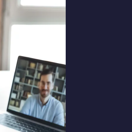
En
-
Pour 
à
- Cou
visio
par 
- Sp
élève
-
Nous