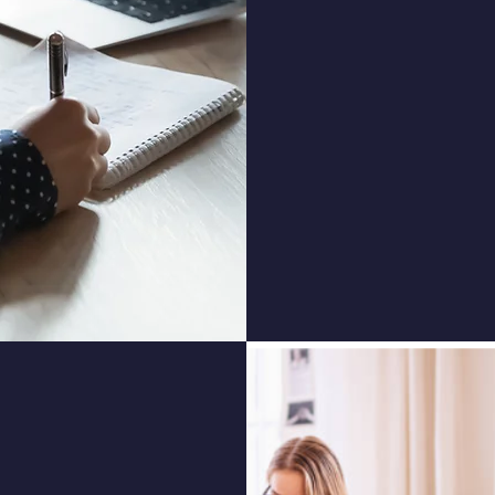
-
Nos
consu
com