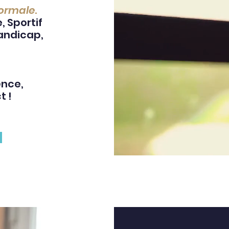
ormale
.
, Sportif
Handicap,
ence,
t !