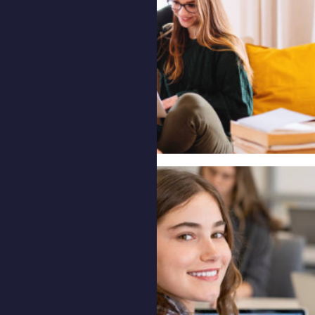
 pour les
'après-
rs
e cours
 24h/7j
 toi
que pour